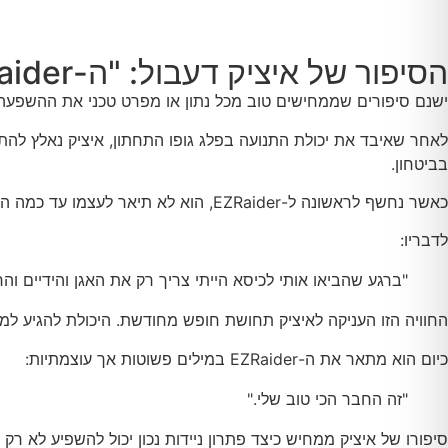
הסיפור של איציק דעבול: "ה-EZRaider הוא החבר הכי טוב שלי"
ישנם סיפורים שממחישים טוב מכל נתון או מפרט טכני את ההשפעה ה
לאחר שאיבד את יכולת התנועה בפלג גופו התחתון, איציק נאלץ להת
בביטחון.
כאשר נחשף לראשונה ל-EZRaider, הוא לא תיאר לעצמו עד כמה הכלי ישנה את חייו.
לדבריו:
"ברגע שהביאו אותי לכיסא הייתי צריך רק את האגן והידיים והר
החוויה הזו העניקה לאיציק תחושת חופש מחודשת. היכולת להגיע למקו
כיום הוא מתאר את ה-EZRaider במילים פשוטות אך עוצמתיות:
"זה החבר הכי טוב שלי."
סיפורו של איציק ממחיש כיצד פתרון ניידות נכון יכול להשפיע לא רק 