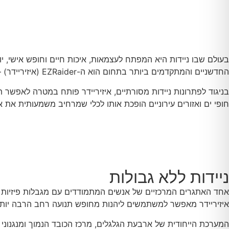
בעולם שבו ניידות היא המפתח לעצמאות, איכות חיים וחופש אישי, 
החדשניים והמתקדמים ביותר בתחום הוא ה-EZRaider (איזיריידר) – כלי ניידות ייחודי שמצליח לשנות את חייהם של משתמשים רבים בארץ ובעולם.
בניגוד לפתרונות ניידות מסורתיים, איזיריידר פותח במטרה לאפשר ת
חופי ים ואזורים עירוניים הופכת אותו לכלי שמרחיב משמעותית את 
ניידות ללא גבולות
אחד האתגרים המרכזיים של אנשים המתמודדים עם מגבלות פיזיות הו
איזיריידר מאפשר למשתמשים ליהנות מחופש תנועה רחב הרבה יותר
המערכת הייחודית של ארבעת הגלגלים, מרכז הכובד הנמוך ומנגנוני